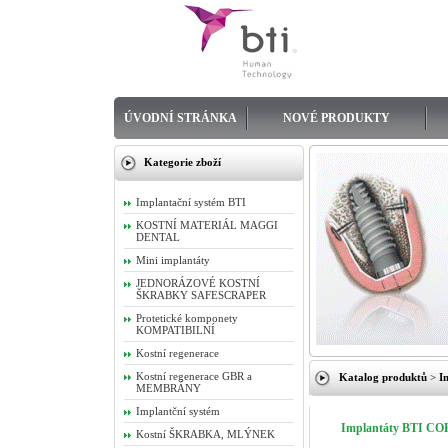
ÚVODNÍ STRÁNKA
NOVÉ PRODUKTY
Kategorie zboží
Implantační systém BTI
KOSTNÍ MATERIÁL MAGGI
DENTAL
Mini implantáty
JEDNORÁZOVÉ KOSTNÍ
ŠKRABKY SAFESCRAPER
Protetické komponety
KOMPATIBILNÍ
Kostní regenerace
Kostní regenerace GBR a
Katalog produktů
>
I
MEMBRÁNY
Implantční systém
Implantáty BTI C
Kostní ŠKRABKA, MLÝNEK