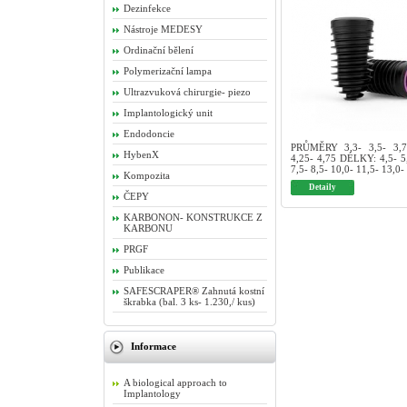
Dezinfekce
Nástroje MEDESY
Ordinační bělení
Polymerizační lampa
Ultrazvuková chirurgie- piezo
Implantologický unit
Endodoncie
PRŮMĚRY 3,3- 3,5- 3,7
HybenX
4,25- 4,75 DÉLKY: 4,5- 5,
7,5- 8,5- 10,0- 11,5- 13,0-
Kompozita
Detaily
ČEPY
KARBONON- KONSTRUKCE Z
KARBONU
PRGF
Publikace
SAFESCRAPER® Zahnutá kostní
škrabka (bal. 3 ks- 1.230,/ kus)
Informace
A biological approach to
Implantology