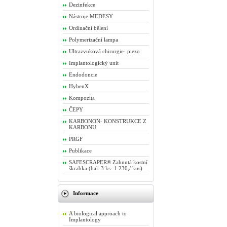
Dezinfekce
Nástroje MEDESY
Ordinační bělení
Polymerizační lampa
Ultrazvuková chirurgie- piezo
Implantologický unit
Endodoncie
HybenX
Kompozita
ČEPY
KARBONON- KONSTRUKCE Z
KARBONU
PRGF
Publikace
SAFESCRAPER® Zahnutá kostní
škrabka (bal. 3 ks- 1.230,/ kus)
Informace
A biological approach to
Implantology