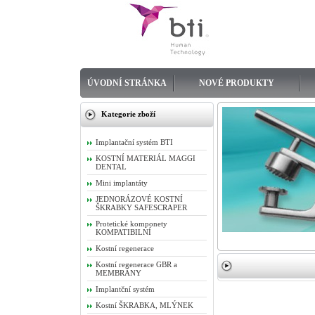
ÚVODNÍ STRÁNKA
NOVÉ PRODUKTY
Kategorie zboží
Implantační systém BTI
KOSTNÍ MATERIÁL MAGGI
DENTAL
Mini implantáty
JEDNORÁZOVÉ KOSTNÍ
ŠKRABKY SAFESCRAPER
Protetické komponety
KOMPATIBILNÍ
Kostní regenerace
Kostní regenerace GBR a
MEMBRÁNY
Implantční systém
Kostní ŠKRABKA, MLÝNEK